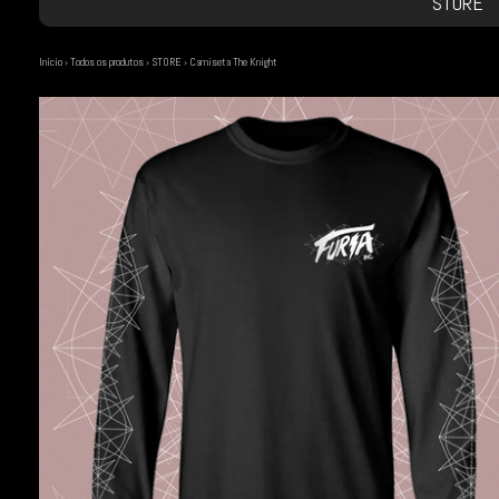
STORE
Início
›
Todos os produtos
›
STORE
›
Camiseta The Knight