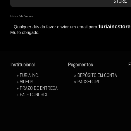
STORE
Início
›
Fale Conosco
furiaincsto
Qualquer dúvida favor enviar um email para
Muito obrigado.
Institucional
Pagamentos
F
»
FURIA INC.
» DEPÓSITO EM CONTA
»
VIDEOS
»
PAGSEGURO
»
PRAZO DE ENTREGA
»
FALE CONOSCO