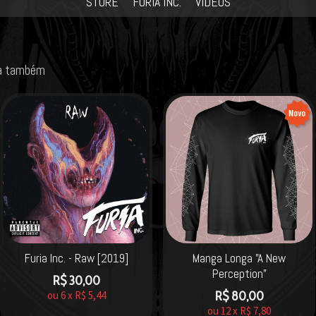
STORE
FURIA INC.
VIDEOS
ja também
Furia Inc. - Raw [2019]
Manga Longa "A New
Perception"
R$
30,00
ou
6
x
R$
5,44
R$
80,00
ou
12
x
R$
7,80