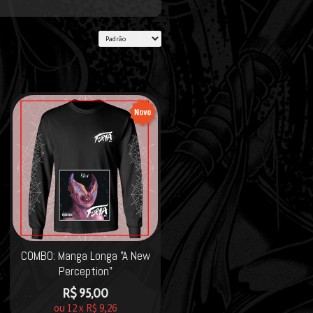
COMBO: Manga Longa "A New
Perception"
R$
95,00
ou
12
x
R$
9,26