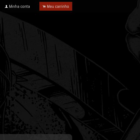
Minha conta
Meu carrinho
f
.