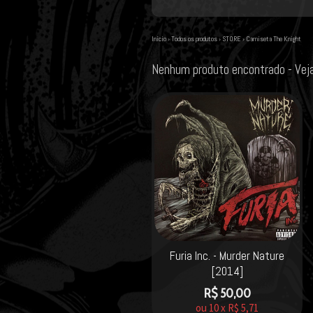
Início
›
Todos os produtos
›
STORE
›
Camiseta The Knight
Nenhum produto encontrado - Ve
Furia Inc. - Murder Nature
[2014]
R$
50,00
ou
10
x
R$
5,71