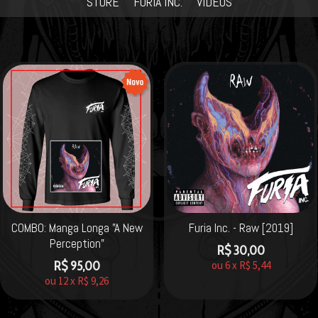
STORE
FURIA INC.
VIDEOS
COMBO: Manga Longa "A New
Furia Inc. - Raw [2019]
Perception"
R$
30,00
R$
95,00
ou
6
x
R$
5,44
ou
12
x
R$
9,26