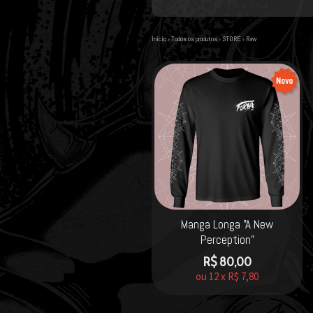
Início
›
Todos os produtos
›
STORE
›
Raw
Manga Longa "A New
Perception"
R$
80,00
ou
12
x
R$
7,80