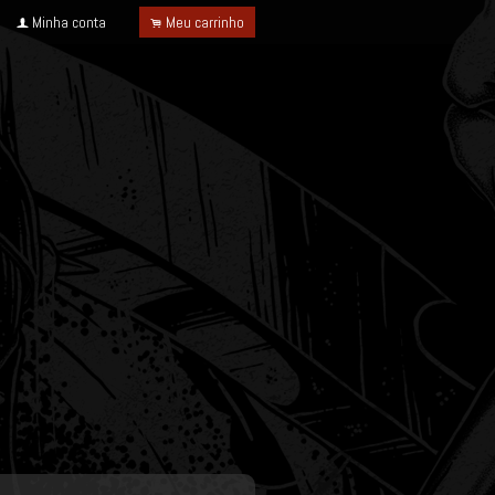
Minha conta
Meu carrinho
f
.