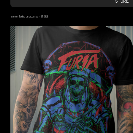
STORE
Início
›
Todos os produtos
›
STORE